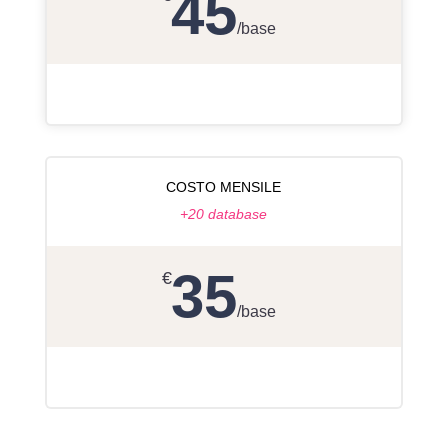
45
/
base
COSTO MENSILE
+20 database
35
€
/
base