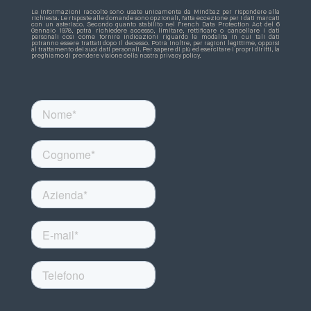
Le informazioni raccolte sono usate unicamente da Mindbaz per rispondere alla
richiesta. Le risposte alle domande sono opzionali, fatta eccezione per i dati marcati
con un asterisco. Secondo quanto stabilito nel French Data Protection Act del 6
Gennaio 1978, potrà richiedere accesso, limitare, rettificare o cancellare i dati
personali così come fornire indicazioni riguardo le modalità in cui tali dati
potranno essere trattati dopo il decesso. Potrà inoltre, per ragioni legittime, opporsi
al trattamento dei suoi dati personali. Per sapere di più ed esercitare i propri diritti, la
preghiamo di prendere visione della nostra privacy policy.